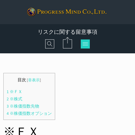
リスクに関する留意事項
目次
[
非表示
]
1
※ＦＸ
2
※株式
3
※株価指数先物
4
※株価指数オプション
※ＦＸ