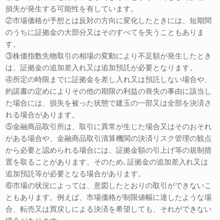
損失が発生する可能性を有しています。
②市場価格が予想とは反対の方向に変化したときには、短期間
のうちに証拠金の大部分又はそのすべてを失うこともありま
す。
③株価指数先物取引の相場の変動により不足額が発生したとき
は、証拠金の追加差入れ又は追加預託が必要となります。
④所定の時限までに証拠金を差し入れ又は預託しない場合や、
約諾書の定めによりその他の期限の利益の喪失の事由に該当し
た場合には、損失を被った状態で建玉の一部又は全部を決済さ
れる場合があります。
⑤金融商品取引所は、取引に異常が生じた場合又はそのおそれ
がある場合や、金融商品取引清算機関の決済リスク管理の観点
から必要と認められる場合には、証拠金額の引上げ等の規制措
置を取ることがあります。そのため､証拠金の追加差入れ又は
追加預託等が必要となる場合があります。
⑥市場の状況によっては、意図したとおりの取引ができないこ
ともあります。例えば、市場価格が制限値幅に達したような場
合、転売又は買戻しによる決済を希望しても、それができない