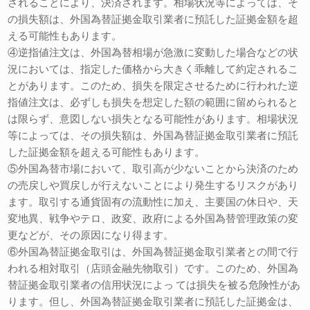
されることにより、決済されます。相場状況等によっては、そ
の損失額は、外国為替証拠金取引業者に預託した証拠金額を超
える可能性もあります。
④逆指値注文は、外国為替相場が急激に変動した場合などの状
況においては、指定した価格から大きく乖離して約定されるこ
とがあります。このため、損失を限定させるために行われた逆
指値注文は、必ずしも損失を想定した額の範囲に留められると
は限らず、意図しない損失となる可能性があります。相場状況
等によっては、その損失額は、外国為替証拠金取引業者に預託
した証拠金額を超える可能性もあります。
⑤外国為替市場において、取引高が少ないことから決済のため
の売戻しや買戻しが行えないことにより発生するリスクがあり
ます。取引する通貨固有の流動性に加え、主要国の休日や、天
変地異、戦争やテロ、政変、政府による外国為替管理政策の変
更などが、その原因になり得ます。
⑥外国為替証拠金取引は、外国為替証拠金取引業者との間で行
われる相対取引（店頭金融先物取引）です。このため、外国為
替証拠金取引業者の信用状況によっ ては損失を被る危険性があ
ります。但し、外国為替証拠金取引業者に預託した証拠金は、